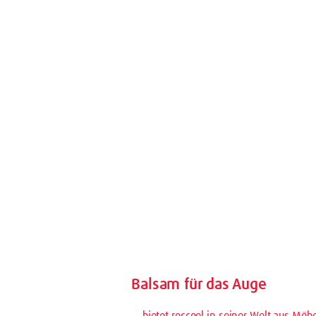
Balsam für das Auge
… bietet roccoel in seiner Welt aus Mö