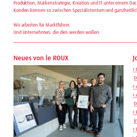
Produktion, Markenstrategie, Kreation und IT unter einem Dac
Kunden können so zwischen Spezialistentum und ganzheitli
Wir arbeiten für Marktführer.
Und Unternehmen, die dies werden wollen.
Neues von le ROUX
J
I
D
A
A
D
P
(
I