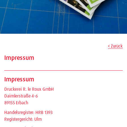
Zurück
Impressum
Impressum
Druckerei R. le Roux GmbH
Daimlerstraße 4-6
89155 Erbach
Handelsregister: HRB 1393
Registergericht: Ulm